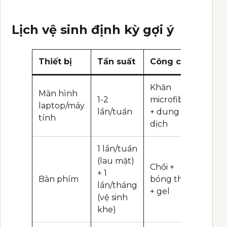
Lịch vệ sinh định kỳ gợi ý
Thiết bị
Tần suất
Công cụ
Khăn
Màn hình
1-2
microfiber
laptop/máy
lần/tuần
+ dung
tính
dịch
1 lần/tuần
(lau mặt)
Chổi +
+ 1
Bàn phím
bóng thổi
lần/tháng
+ gel
(vệ sinh
khe)