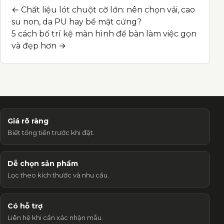
← Chất liệu lót chuột cỡ lớn: nên chọn vải, cao
Post navigation
su non, da PU hay bề mặt cứng?
5 cách bố trí kệ màn hình để bàn làm việc gọn
và đẹp hơn →
Giá rõ ràng
Biết tổng tiền trước khi đặt.
Dễ chọn sản phẩm
Lọc theo kích thước và nhu cầu.
Có hỗ trợ
Liên hệ khi cần xác nhận mẫu.