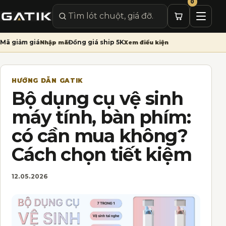
0
Mở me
Tìm sản phẩm
Mã giảm giá
Đồng giá ship 5K
Nhập mã
Xem điều kiện
HƯỚNG DẪN GATIK
Bộ dụng cụ vệ sinh
máy tính, bàn phím:
có cần mua không?
Cách chọn tiết kiệm
12.05.2026