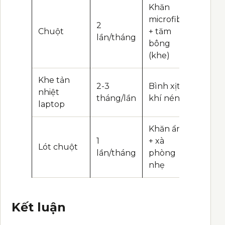
Khăn
microfiber
2
Chuột
+ tăm
lần/tháng
bông
(khe)
Khe tản
2-3
Bình xịt
nhiệt
tháng/lần
khí nén
laptop
Khăn ẩm
1
+ xà
Lót chuột
lần/tháng
phòng
nhẹ
Kết luận