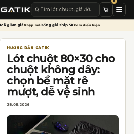
0
Mở me
Tìm sản phẩm
Mã giảm giá
Đồng giá ship 5K
Nhập mã
Xem điều kiện
HƯỚNG DẪN GATIK
Lót chuột 80×30 cho
chuột không dây:
chọn bề mặt rê
mượt, dễ vệ sinh
28.05.2026