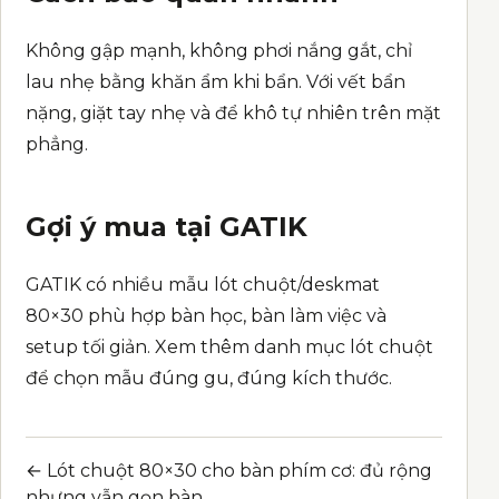
Không gập mạnh, không phơi nắng gắt, chỉ
lau nhẹ bằng khăn ẩm khi bẩn. Với vết bẩn
nặng, giặt tay nhẹ và để khô tự nhiên trên mặt
phẳng.
Gợi ý mua tại GATIK
GATIK có nhiều mẫu lót chuột/deskmat
80×30 phù hợp bàn học, bàn làm việc và
setup tối giản. Xem thêm danh mục lót chuột
để chọn mẫu đúng gu, đúng kích thước.
← Lót chuột 80×30 cho bàn phím cơ: đủ rộng
Post navigation
nhưng vẫn gọn bàn