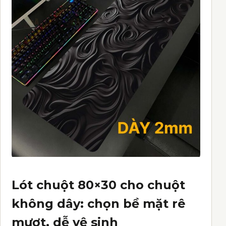
Lót chuột 80×30 cho chuột
không dây: chọn bề mặt rê
mượt, dễ vệ sinh