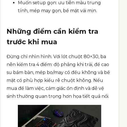
Muốn setup gọn: ưu tiên màu trung
tính, mép may gọn, bề mặt vải mịn.
Những điểm cần kiểm tra
trước khi mua
Đừng chỉ nhìn hình. Với lót chuột 80×30, ba
nên kiểm tra 4 điểm: độ phẳng khi trải, đế cao
su bám bàn, mép bo/may có đều không và bề
mặt có phù hợp kiểu rê chuột không. Nếu
mua để làm việc, cảm giác ổn định và dễ vệ
sinh thường quan trọng hơn họa tiết quá nổi.