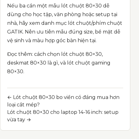
Nếu ba cần một mẫu lót chuột 80×30 dễ
dùng cho học tập, văn phòng hoặc setup tại
nhà, hãy xem danh mục
lót chuột/phím chuột
GATIK
. Nên ưu tiên mẫu đúng size, bề mặt dễ
vệ sinh và màu hợp góc bàn hiện tại.
Đọc thêm:
cách chọn lót chuột 80×30
,
deskmat 80×30 là gì
, và
lót chuột gaming
80×30
.
← Lót chuột 80×30 bo viền có đáng mua hơn
Post navigation
loại cắt mép?
Lót chuột 80×30 cho laptop 14-16 inch: setup
vừa tay →