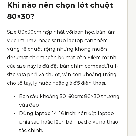
Khi nào nên chọn lót chuột
80×30?
Size 80x30cm hợp nhất với bàn học, bàn làm
việc 1m–1m2, hoặc setup laptop cần thêm
vùng rê chuột rộng nhưng không muốn
deskmat chiếm toàn bộ mặt bàn. Điểm mạnh
của size này là đủ đặt bàn phím compact/full-
size vừa phải và chuột, vẫn còn khoảng trống
cho sổ tay, ly nước hoặc giá đỡ điện thoại.
Bàn sâu khoảng 50–60cm: 80×30 thường
vừa đẹp.
Dùng laptop 14–16 inch: nên đặt laptop
phía sau hoặc lệch bên, pad ở vùng thao
tác chính.