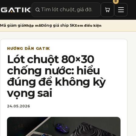
0
Mở me
Tìm sản phẩm
Mã giảm giá
Đồng giá ship 5K
Nhập mã
Xem điều kiện
HƯỚNG DẪN GATIK
Lót chuột 80×30
chống nước: hiểu
đúng để không kỳ
vọng sai
24.05.2026