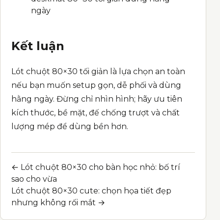
ngày
Kết luận
Lót chuột 80×30 tối giản là lựa chọn an toàn
nếu bạn muốn setup gọn, dễ phối và dùng
hằng ngày. Đừng chỉ nhìn hình; hãy ưu tiên
kích thước, bề mặt, đế chống trượt và chất
lượng mép để dùng bền hơn.
← Lót chuột 80×30 cho bàn học nhỏ: bố trí
Post navigation
sao cho vừa
Lót chuột 80×30 cute: chọn họa tiết đẹp
nhưng không rối mắt →