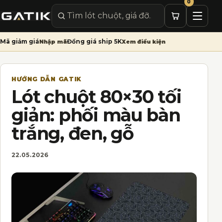
0
Mở me
Tìm sản phẩm
Mã giảm giá
Đồng giá ship 5K
Nhập mã
Xem điều kiện
HƯỚNG DẪN GATIK
Lót chuột 80×30 tối
giản: phối màu bàn
trắng, đen, gỗ
22.05.2026