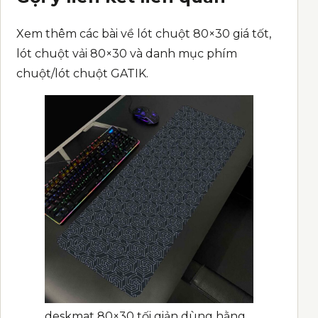
Xem thêm các bài về
lót chuột 80×30 giá tốt
,
lót chuột vải 80×30
và danh mục
phím
chuột/lót chuột GATIK
.
deskmat 80×30 tối giản dùng hằng