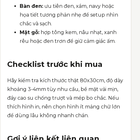
Bàn đen:
ưu tiên đen, xám, navy hoặc
họa tiết tương phản nhẹ để setup nhìn
chắc và sạch.
Mặt gỗ:
hợp tông kem, nâu nhạt, xanh
rêu hoặc đen trơn để giữ cảm giác ấm.
Checklist trước khi mua
Hãy kiểm tra kích thước thật 80x30cm, độ dày
khoảng 3-4mm tùy nhu cầu, bề mặt vải mịn,
đáy cao su chống trượt và mép bo chắc. Nếu
thích hình in, nên chọn hình ít mảng chữ lớn
để dùng lâu không nhanh chán.
Gợi ý liên kết liên quan