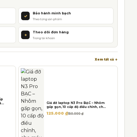
Bảo hành minh bạch
✓
Theo từng sản phẩm
Theo dõi đơn hàng
⌖
Trong tài khoản
Xem tất cả →
ấp
Giá đỡ laptop N3 Pro BẠC – Nhôm
áy
gấp gọn, 10 cấp độ điều chỉnh, cho
máy 11-15inch
Giá gốc là: 150.000 ₫.
Giá hiện tại là: 125.000 ₫.
125.000
₫
150.000
₫