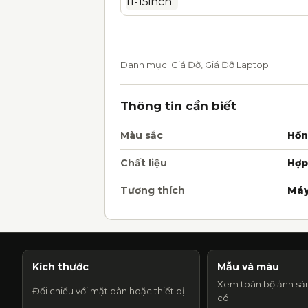
Danh mục:
Giá Đỡ
,
Giá Đỡ Laptop
Thông tin cần biết
Màu sắc
Hồ
Chất liệu
Hợp
Tương thích
Máy
Kích thước
Mẫu và màu
Xem toàn bộ ảnh sả
Đối chiếu với mặt bàn hoặc thiết bị.
có.