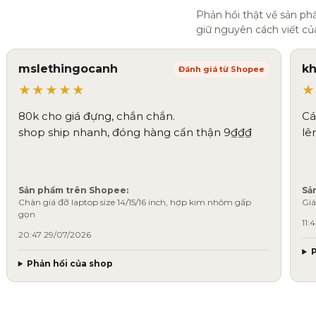
Phản hồi thật về sản p
giữ nguyên cách viết củ
mslethingocanh
k
Đánh giá từ Shopee
★★★★★
★
80k cho giá đựng, chắn chắn.
Cá
shop ship nhanh, đóng hàng cẩn thận 9₫₫₫
lê
Sản phẩm trên Shopee:
Sả
Chân giá đỡ laptop size 14/15/16 inch, hợp kim nhôm gấp
Giá
gọn
11:
20:47 29/07/2026
Phản hồi của shop