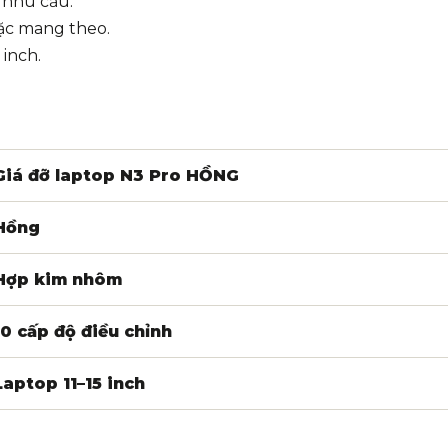
 nhu cầu.
oặc mang theo.
 inch.
Giá đỡ laptop N3 Pro HỒNG
Hồng
Hợp kim nhôm
10 cấp độ điều chỉnh
Laptop 11–15 inch