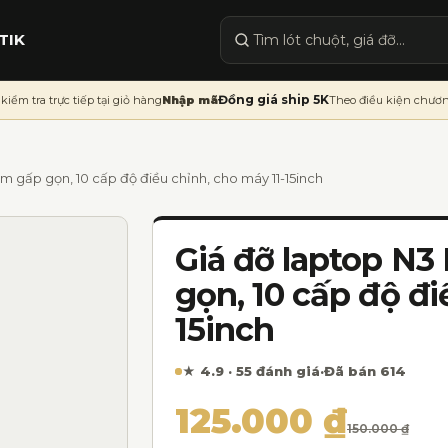
TIK
Tìm sản phẩm
Đồng giá ship 5K
kiểm tra trực tiếp tại giỏ hàng
Nhập mã
Theo điều kiện chươn
 gấp gọn, 10 cấp độ điều chỉnh, cho máy 11-15inch
Giá đỡ laptop N
gọn, 10 cấp độ đi
15inch
★ 4.9 · 55 đánh giá
·
Đã bán 614
Giá gốc là: 150.00
Giá hiện tại là: 12
125.000
₫
150.000
₫