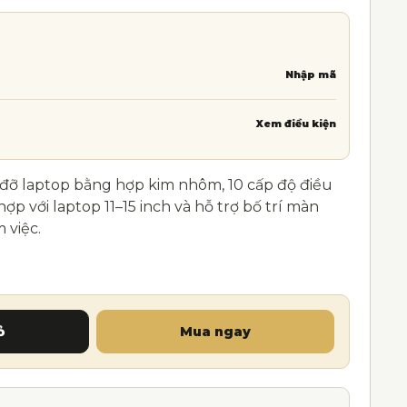
Nhập mã
Xem điều kiện
 đỡ laptop bằng hợp kim nhôm, 10 cấp độ điều
 với laptop 11–15 inch và hỗ trợ bố trí màn
 việc.
ôm gấp gọn, 10 cấp độ điều chỉnh, cho máy 11-15inch số
ỏ
Mua ngay