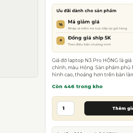
Ưu đãi dành cho sản phẩm
Mã giảm giá
%
Nhập và kiểm tra trực tiếp tại giỏ hàng
Đồng giá ship 5K
↗
Theo điều kiện chương trình
Giá đỡ laptop N3 Pro HỒNG là giá
chỉnh, màu Hồng. Sản phẩm phù hợp
hình cao, thoáng hơn trên bàn làm
Còn 446 trong kho
Giá đỡ laptop N3 Pro HỒNG – Nh
A
Thêm gi
l
t
e