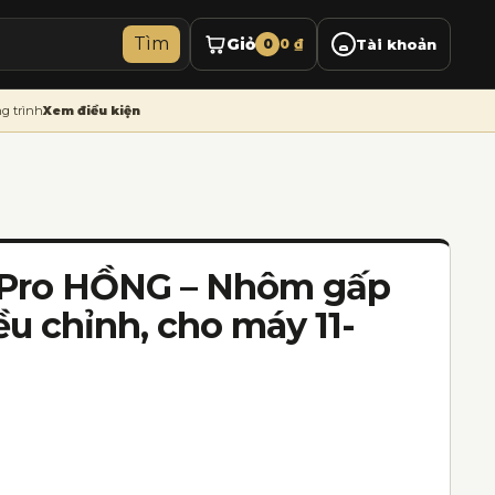
Tìm
Giỏ
0
0
₫
Tài khoản
g trình
Xem điều kiện
3 Pro HỒNG – Nhôm gấp
ều chỉnh, cho máy 11-
0 ₫.
5.000 ₫.