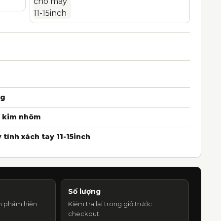
ng
 kim nhôm
 tính xách tay 11-15inch
Số lượng
n phẩm hiện
Kiểm tra lại trong giỏ trước
checkout.