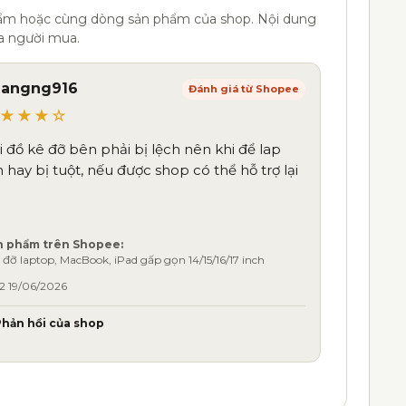
hẩm hoặc cùng dòng sản phẩm của shop. Nội dung
a người mua.
hangng916
Đánh giá từ Shopee
★★★☆
i đồ kê đỡ bên phải bị lệch nên khi để lap
n hay bị tuột, nếu được shop có thể hỗ trợ lại
n phẩm trên Shopee:
 đỡ laptop, MacBook, iPad gấp gọn 14/15/16/17 inch
42 19/06/2026
Phản hồi của shop