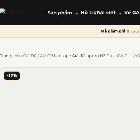
⌄
Hỗ trợ
⌄
Về GA
Sản phẩm
Bài viết
Mã giảm giá
Nhập và 
Trang chủ
/
Giá Đỡ
/
Giá Đỡ Laptop
/ Giá đỡ laptop N3 Pro HỒNG – Nhôm
-17%