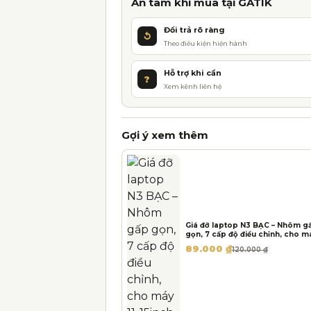
r
An tâm khi mua tại GATIK
n
Đổi trả rõ ràng
a
↺
Theo điều kiện hiện hành
t
i
Hỗ trợ khi cần
?
v
Xem kênh liên hệ
e
:
Gợi ý xem thêm
Giá đỡ laptop N3 BẠC – Nhôm g
gọn, 7 cấp độ điều chỉnh, cho m
11-15inch
Giá gốc là: 120.000 ₫.
Giá hiện tại là: 89.000 ₫.
89.000
₫
120.000
₫