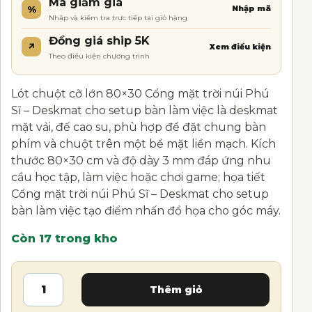
Mã giảm giá
%
Nhập mã
Nhập và kiểm tra trực tiếp tại giỏ hàng
Đồng giá ship 5K
↗
Xem điều kiện
Theo điều kiện chương trình
Lót chuột cỡ lớn 80×30 Cổng mặt trời núi Phú
Sĩ – Deskmat cho setup bàn làm việc là deskmat
mặt vải, đế cao su, phù hợp để đặt chung bàn
phím và chuột trên một bề mặt liền mạch. Kích
thước 80×30 cm và độ dày 3 mm đáp ứng nhu
cầu học tập, làm việc hoặc chơi game; họa tiết
Cổng mặt trời núi Phú Sĩ – Deskmat cho setup
bàn làm việc tạo điểm nhấn đồ họa cho góc máy.
Còn 17 trong kho
Lót chuột cỡ lớn 80×30 Cổng mặt trời núi Phú Sĩ – 
A
Thêm giỏ
l