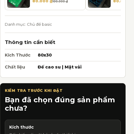
80.000
₫
80.000
₫
100.000
₫
Danh mục:
Chủ đề basic
Thông tin cần biết
Kích Thước
80x30
Chất liệu
Đế cao su | Mặt vải
KIỂM TRA TRƯỚC KHI ĐẶT
Bạn đã chọn đúng sản phẩm
chưa?
Kích thước