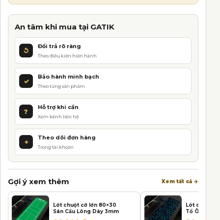
t
e
r
An tâm khi mua tại GATIK
n
Đổi trả rõ ràng
a
↺
Theo điều kiện hiện hành
t
i
Bảo hành minh bạch
✓
v
Theo từng sản phẩm
e
:
Hỗ trợ khi cần
?
Xem kênh liên hệ
Theo dõi đơn hàng
⌖
Trong tài khoản
Gợi ý xem thêm
Xem tất cả →
Lót chuột cỡ lớn 80×30
Lót chuột c
Sân Cầu Lông Dày 3mm
Tổ Ông Xan
Neon Dày 
Giá gốc là: 100.000 ₫.
Giá hiện tại là: 80.000 ₫.
Giá gốc là:
Giá hiện tạ