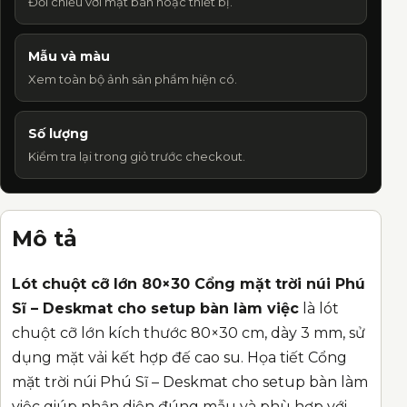
Đối chiếu với mặt bàn hoặc thiết bị.
Mẫu và màu
Xem toàn bộ ảnh sản phẩm hiện có.
Số lượng
Kiểm tra lại trong giỏ trước checkout.
Mô tả
Lót chuột cỡ lớn 80×30 Cổng mặt trời núi Phú
Sĩ – Deskmat cho setup bàn làm việc
là lót
chuột cỡ lớn kích thước 80×30 cm, dày 3 mm, sử
dụng mặt vải kết hợp đế cao su. Họa tiết Cổng
mặt trời núi Phú Sĩ – Deskmat cho setup bàn làm
việc giúp nhận diện đúng mẫu và phù hợp với