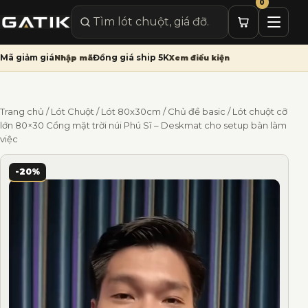
0
Mở me
Tìm sản phẩm
Mã giảm giá
Đồng giá ship 5K
Nhập mã
Xem điều kiện
Trang chủ
/
Lót Chuột
/
Lót 80x30cm
/
Chủ đề basic
/ Lót chuột cỡ
lớn 80×30 Cổng mặt trời núi Phú Sĩ – Deskmat cho setup bàn làm
việc
🔍
-20%