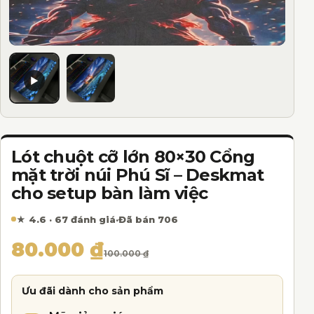
Lót chuột cỡ lớn 80×30 Cổng
mặt trời núi Phú Sĩ – Deskmat
cho setup bàn làm việc
★ 4.6 · 67 đánh giá
·
Đã bán 706
Giá gốc là: 100.000 ₫.
Giá hiện tại là: 80.000 ₫.
80.000
₫
100.000
₫
Ưu đãi dành cho sản phẩm