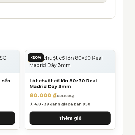
-20%
G nền
Lót chuột cỡ lớn 80×30 Real
Madrid Dày 3mm
80.000
₫
 ₫.
Giá gốc là: 100.000 ₫.
Giá hiện tại là: 80.000 ₫.
100.000
₫
★ 4.8 · 39 đánh giá
Đã bán 950
Thêm giỏ