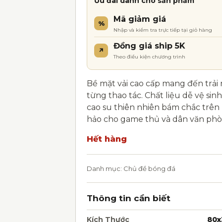
Ưu đãi dành cho sản phẩm
Mã giảm giá
%
Nhập và kiểm tra trực tiếp tại giỏ hàng
Đồng giá ship 5K
↗
Theo điều kiện chương trình
Bề mặt vải cao cấp mang đến trải
từng thao tác. Chất liệu dễ vệ sin
cao su thiên nhiên bám chắc trên 
hảo cho game thủ và dân văn phò
Hết hàng
Danh mục:
Chủ đề bóng đá
Thông tin cần biết
Kích Thước
80x