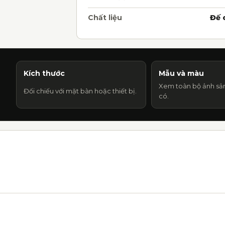
Chất liệu
Đế 
Kích thước
Mẫu và màu
Xem toàn bộ ảnh sả
Đối chiếu với mặt bàn hoặc thiết bị.
có.