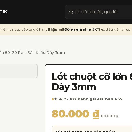
TIK
Tìm sản phẩm
Đồng giá ship 5K
kiểm tra trực tiếp tại giỏ hàng
Nhập mã
Theo điều kiện chươn
 lớn 80×30 Real Sân Khấu Dày 3mm
Lót chuột cỡ lớn
Dày 3mm
★ 4.7 · 102 đánh giá
·
Đã bán 455
Giá gốc là: 100.00
Giá hiện tại là: 80
80.000
₫
100.000
₫