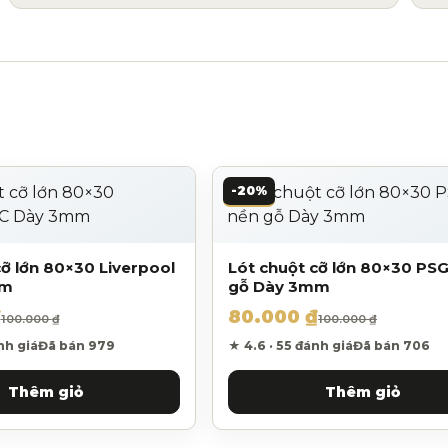
-20%
cỡ lớn 80×30 Liverpool
Lót chuột cỡ lớn 80×30 PS
mm
gỗ Dày 3mm
₫
80.000
₫
à: 100.000 ₫.
tại là: 80.000 ₫.
Giá gốc là: 100.000 ₫.
Giá hiện tại là: 80.000
100.000
₫
100.000
₫
nh giá
Đã bán 979
★ 4.6 · 55 đánh giá
Đã bán 706
Thêm giỏ
Thêm giỏ