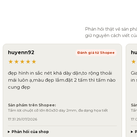
Phản hồi thật về sản p
giữ nguyên cách viết củ
huyenn92
hu
Đánh giá từ Shopee
★★★★★
★
đẹp hình in sắc nét khá dày dặn,to rộng thoải
Gi
mái luôn ạ,màu đẹp lắm.đặt 2 tấm thì tấm nào
in
cung đẹp
Sản phẩm trên Shopee:
Sả
Tấm lót chuột cỡ lớn 80x30 dày 2mm, đa dạng họa tiết
Tấm
17:31 29/07/2026
17:
Phản hồi của shop