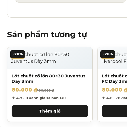
Sản phẩm tương tự
-20%
-20%
Lót chuột cỡ lớn 80×30 Juventus
Lót chuột 
Dày 3mm
FC Dày 3
80.000
₫
80.000
Giá gốc là: 100.000 ₫.
Giá hiện tại là: 80.000 ₫.
Giá gốc l
Giá hiện 
100.000
₫
★ 4.7 · 11 đánh giá
Đã bán 130
★ 4.6 · 78 đá
Thêm giỏ