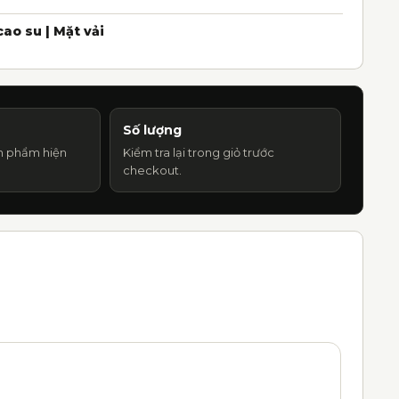
cao su | Mặt vải
Số lượng
n phẩm hiện
Kiểm tra lại trong giỏ trước
checkout.