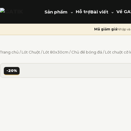
⌄
Hỗ trợ
⌄
Về GA
Sản phẩm
Bài viết
Mã giảm giá
Nhập và 
Trang chủ
/
Lót Chuột
/
Lót 80x30cm
/
Chủ đề bóng đá
/ Lót chuột cỡ
-20%