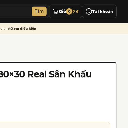
Tìm
Giỏ
0
0
₫
Tài khoản
g trình
Xem điều kiện
 80×30 Real Sân Khấu
0 ₫.
.000 ₫.