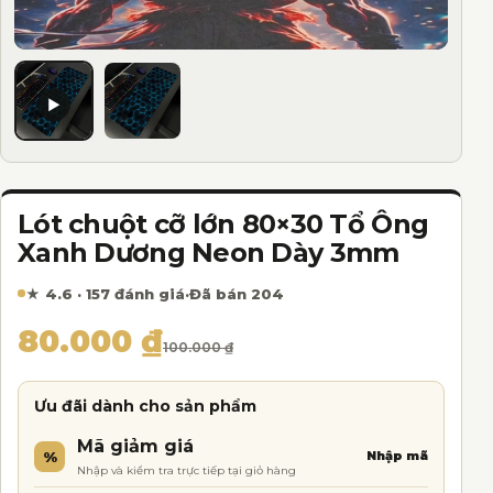
Lót chuột cỡ lớn 80×30 Tổ Ông
Xanh Dương Neon Dày 3mm
★ 4.6 · 157 đánh giá
·
Đã bán 204
Giá gốc là: 100.000 ₫.
Giá hiện tại là: 80.000 ₫.
80.000
₫
100.000
₫
Ưu đãi dành cho sản phẩm
Mã giảm giá
%
Nhập mã
Nhập và kiểm tra trực tiếp tại giỏ hàng