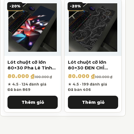
-20%
-20%
Lót chuột cỡ lớn
Lót chuột cỡ lớn
80×30 Pha Lê Tinh
80×30 ĐEN CHỈ
Thể Dày 3mm
TRẮNG Dày 3mm
80.000
₫
80.000
₫
Giá gốc là: 100.000 ₫.
Giá hiện tại là: 80.000 ₫.
Giá gốc là: 100.000 ₫.
Giá hiện tại là: 80.000 ₫.
100.000
₫
100.000
₫
★ 4.5 · 124 đánh giá
★ 4.5 · 199 đánh giá
Đã bán 869
Đã bán 406
Thêm giỏ
Thêm giỏ