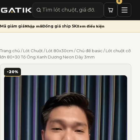
0
Mở me
Tìm sản phẩm
Mã giảm giá
Đồng giá ship 5K
Nhập mã
Xem điều kiện
Trang chủ
/
Lót Chuột
/
Lót 80x30cm
/
Chủ đề basic
/ Lót chuột cỡ
lớn 80×30 Tổ Ông Xanh Dương Neon Dày 3mm
🔍
-20%