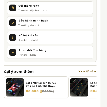
n
Đổi trả rõ ràng
a
↺
Theo điều kiện hiện hành
t
i
Bảo hành minh bạch
✓
v
Theo từng sản phẩm
e
:
Hỗ trợ khi cần
?
Xem kênh liên hệ
Theo dõi đơn hàng
⌖
Trong tài khoản
Gợi ý xem thêm
Xem tất cả →
Lót chuột cỡ lớn 80×30
Lót chuột c
Pha Lê Tinh Thể Dày
Đường chỉ v
3mm
3mm
Giá gốc là: 100.000 ₫.
Giá hiện tại là: 80.000 ₫.
Giá gốc là:
Giá hiện tạ
80.000
₫
80.000
₫
100.000
₫