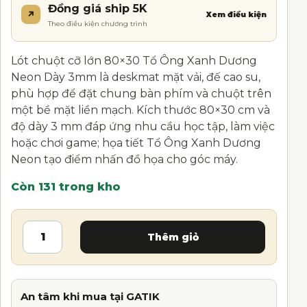
Đồng giá ship 5K
↗
Xem điều kiện
Theo điều kiện chương trình
Lót chuột cỡ lớn 80×30 Tổ Ông Xanh Dương
Neon Dày 3mm là deskmat mặt vải, đế cao su,
phù hợp để đặt chung bàn phím và chuột trên
một bề mặt liền mạch. Kích thước 80×30 cm và
độ dày 3 mm đáp ứng nhu cầu học tập, làm việc
hoặc chơi game; họa tiết Tổ Ông Xanh Dương
Neon tạo điểm nhấn đồ họa cho góc máy.
Còn 131 trong kho
Lót chuột cỡ lớn 80×30 Tổ Ông Xanh Dương Neon
A
Thêm giỏ
l
t
e
r
An tâm khi mua tại GATIK