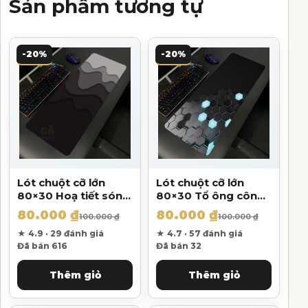
Sản phẩm tương tự
-20%
-20%
Lót chuột cỡ lớn
Lót chuột cỡ lớn
80×30 Hoạ tiết sóng
80×30 Tổ ông công
biển màu tối V1 Dày
nghệ Màu Đen và
80.000
₫
80.000
₫
Giá gốc là: 100.000 ₫.
Giá hiện tại là: 80.000 ₫.
Giá gốc là: 100.000 ₫.
Giá hiện tại là: 80.000 ₫.
100.000
₫
100.000
₫
3mm
Xanh Dương Dày
★ 4.9 · 29 đánh giá
3mm
★ 4.7 · 57 đánh giá
Đã bán 616
Đã bán 32
Thêm giỏ
Thêm giỏ