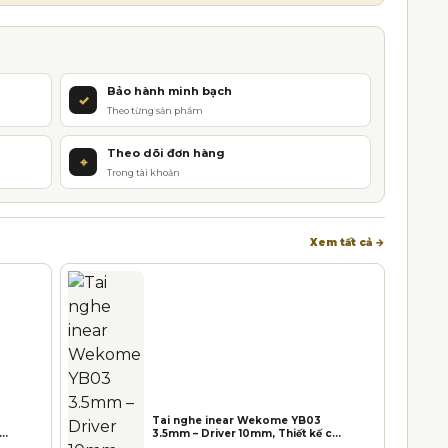
Bảo hành minh bạch
✓
Theo từng sản phẩm
Theo dõi đơn hàng
⌖
Trong tài khoản
Xem tất cả →
Tai nghe inear Wekome YB03
cơ
3.5mm – Driver 10mm, Thiết kế cơ
bản, Âm thanh sống động