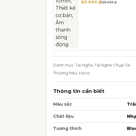
Giá gốc là: 125.000 ₫.
Giá hiện tại là: 83.000 ₫.
83.000
₫
125.000
₫
Danh mục:
Tai Nghe
,
Tai Nghe Chụp Tai
Thương hiệu:
Hoco
Thông tin cần biết
Màu sắc
Trắ
Chất liệu
Nhự
Tương thích
Blu