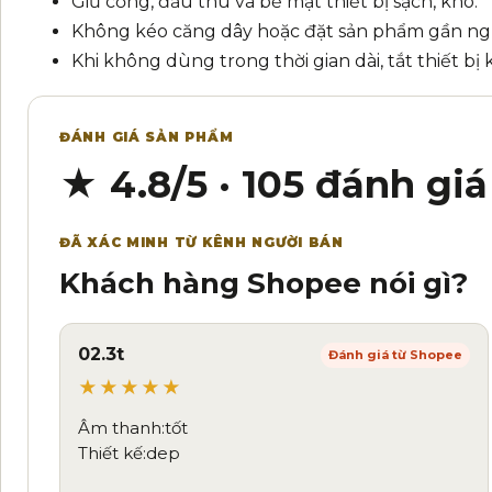
Giữ cổng, đầu thu và bề mặt thiết bị sạch, khô.
Không kéo căng dây hoặc đặt sản phẩm gần ngu
Khi không dùng trong thời gian dài, tắt thiết b
ĐÁNH GIÁ SẢN PHẨM
★ 4.8/5 · 105 đánh giá
ĐÃ XÁC MINH TỪ KÊNH NGƯỜI BÁN
Khách hàng Shopee nói gì?
02.3t
Đánh giá từ Shopee
★★★★★
Âm thanh:tốt
Thiết kế:dep