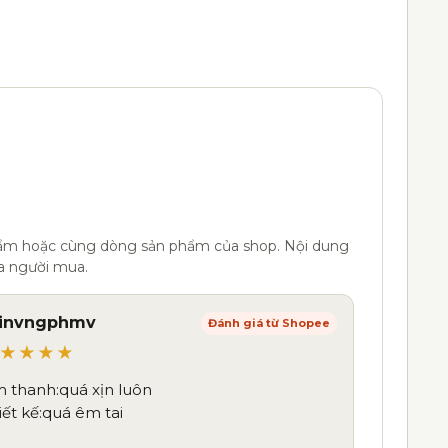
hẩm hoặc cùng dòng sản phẩm của shop. Nội dung
a người mua.
hinvngphmv
Đánh giá từ Shopee
★★★★
 thanh:quá xịn luôn
iết kế:quá êm tai