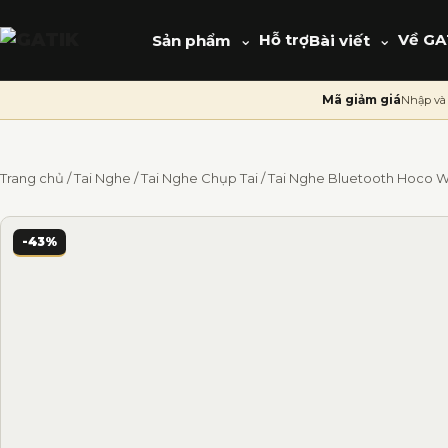
⌄
Hỗ trợ
⌄
Về GA
Sản phẩm
Bài viết
Mã giảm giá
Nhập và 
Trang chủ
/
Tai Nghe
/
Tai Nghe Chụp Tai
/ Tai Nghe Bluetooth Hoco W
-43%