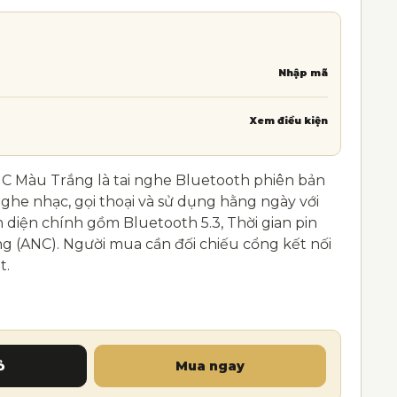
Nhập mã
Xem điều kiện
 Màu Trắng là tai nghe Bluetooth phiên bản
he nhạc, gọi thoại và sử dụng hằng ngày với
n diện chính gồm Bluetooth 5.3, Thời gian pin
g (ANC). Người mua cần đối chiếu cổng kết nối
t.
NC Màu Trắng – Chống Ồn Chủ Động, Bluetooth 5.3, Pi
ỏ
Mua ngay