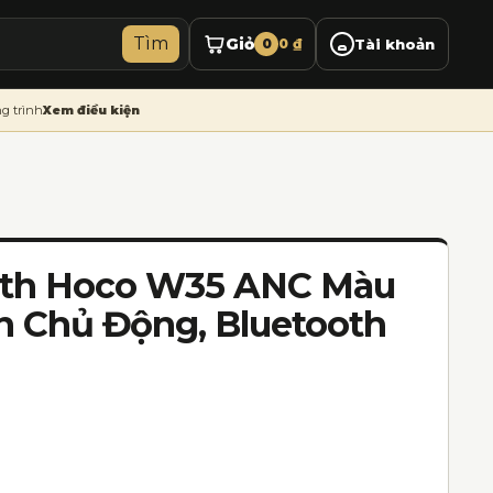
Tìm
Giỏ
0
0
₫
Tài khoản
g trình
Xem điều kiện
oth Hoco W35 ANC Màu
n Chủ Động, Bluetooth
0 ₫.
9.000 ₫.