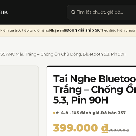
TIK
Tìm sản phẩm
Đồng giá ship 5K
kiểm tra trực tiếp tại giỏ hàng
Nhập mã
Theo điều kiện chươn
35 ANC Màu Trắng – Chống Ồn Chủ Động, Bluetooth 5.3, Pin 90H
Tai Nghe Blueto
Trắng – Chống Ồ
5.3, Pin 90H
★ 4.8 · 105 đánh giá
·
Đã bán 357
Giá gốc là: 700.00
Giá hiện tại là: 39
399.000
₫
700.000
₫