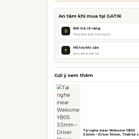
t
e
r
An tâm khi mua tại GATIK
n
Đổi trả rõ ràng
a
↺
Theo điều kiện hiện hành
t
i
Hỗ trợ khi cần
?
v
Xem kênh liên hệ
e
:
Gợi ý xem thêm
Tai nghe inear Wekome YB05
3.5mm – Driver 10mm, Thiết kế 
bản, Âm thanh sống động