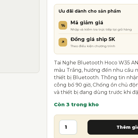
Ưu đãi dành cho sản phẩm
Mã giảm giá
%
Nhập và kiểm tra trực tiếp tại giỏ hàng
Đồng giá ship 5K
↗
Theo điều kiện chương trình
Tai Nghe Bluetooth Hoco W35 ANC
màu Trắng, hướng đến nhu cầu ng
thiết bị Bluetooth. Thông tin nhậ
công bố 90 giờ, Chống ồn chủ độn
và thiết bị đang dùng trước khi đặ
Còn 3 trong kho
Tai Nghe Bluetooth Hoco W35 A
A
Thêm gi
l