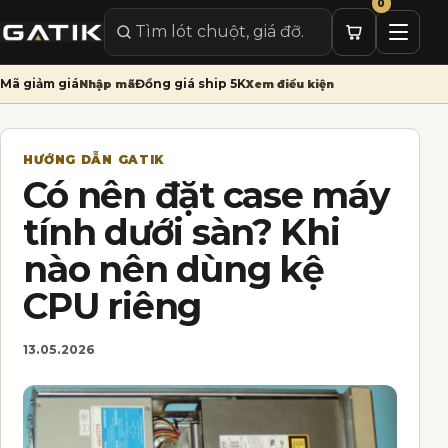
0
Mở me
Tìm sản phẩm
Mã giảm giá
Đồng giá ship 5K
Nhập mã
Xem điều kiện
HƯỚNG DẪN GATIK
Có nên đặt case máy
tính dưới sàn? Khi
nào nên dùng kệ
CPU riêng
13.05.2026